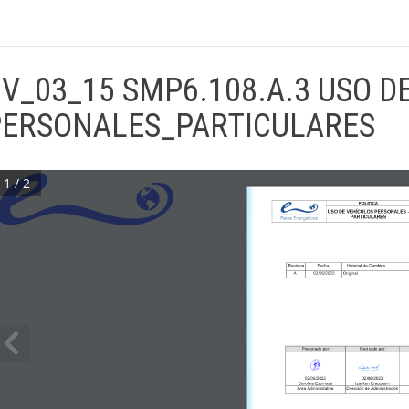
V_03_15 SMP6.108.A.3 USO D
PERSONALES_PARTICULARES
1 / 2
POLITICA
USO DE 
VEHÍCULOS 
PERSONALES 
PARTICULARES
Revision
Fecha
Historial 
de
Cambios
A
02/06/2022
Original
Preparado por:
Revisado por:
02/06/2022
02/06/2022
Carolina Espinosa
Izaskun Erauzquin
Área Administrativa
Dirección de Administración