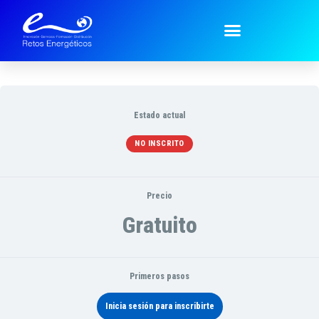
Técnicos ~ Technical
Estado actual
NO INSCRITO
Precio
Gratuito
Primeros pasos
Inicia sesión para inscribirte