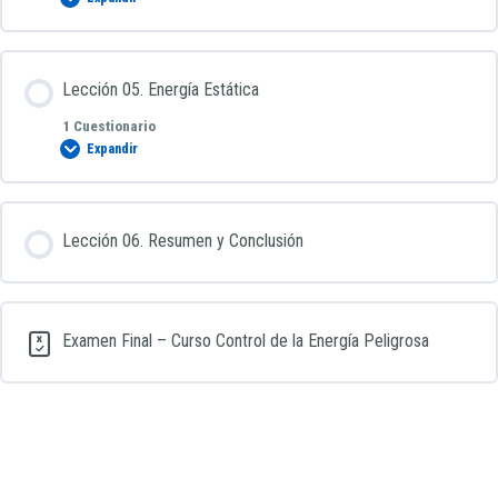
Test de Lección 03. Curso Control de la Energía Peligrosa
Contenido de la Lección
Lección 05. Energía Estática
1 Cuestionario
Expandir
Test de Lección 04. Curso Control de la Energía Peligrosa
Contenido de la Lección
Lección 06. Resumen y Conclusión
Test de Lección 05. Curso Control de la Energía Peligrosa
Examen Final – Curso Control de la Energía Peligrosa