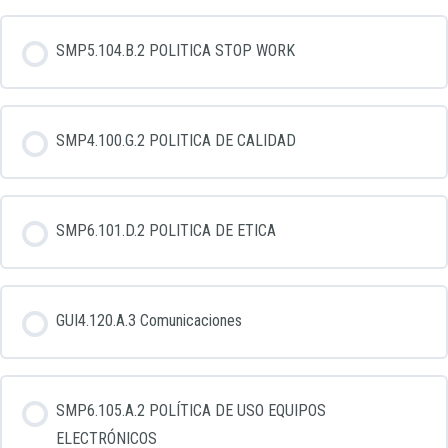
BV_000_01 GRUPO RETOS ENERGETICOS
Contenido de la Lección
SMP5.104.B.2 POLITICA STOP WORK
BV_000_02 ESTRUCTURA ORGANIZACIONAL
Cuestionario final lección BV00
SMP4.100.G.2 POLITICA DE CALIDAD
BV_000_03 INCIDENTES Y ACCIDENTES
BV_000_05 POLÍTICAS DE APLICACIÓN PARA LOS EMPLEADOS
SMP6.101.D.2 POLITICA DE ETICA
BV_000_06 POLÍTICA DE TOLERANCIA CERO
GUI4.120.A.3 Comunicaciones
BV_000_07 PREVENCIÓN, SEGURIDAD Y CALIDAD
SMP6.105.A.2 POLÍTICA DE USO EQUIPOS
BV_000_08 RRHH Y ADMINISTRACIÓN
ELECTRÓNICOS