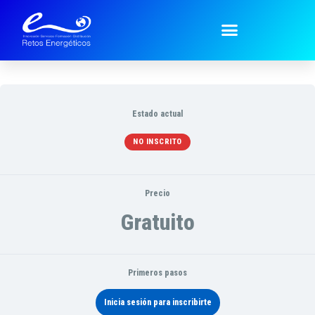
Técnicos ~ Technical
Estado actual
NO INSCRITO
Precio
Gratuito
Primeros pasos
Inicia sesión para inscribirte